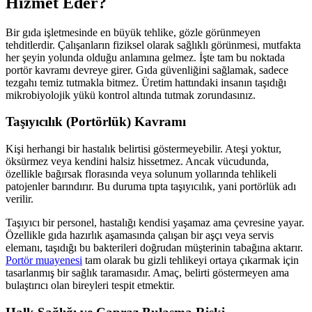
Hizmet Eder?
Bir gıda işletmesinde en büyük tehlike, gözle görünmeyen
tehditlerdir. Çalışanların fiziksel olarak sağlıklı görünmesi, mutfakta
her şeyin yolunda olduğu anlamına gelmez. İşte tam bu noktada
portör kavramı devreye girer. Gıda güvenliğini sağlamak, sadece
tezgahı temiz tutmakla bitmez. Üretim hattındaki insanın taşıdığı
mikrobiyolojik yükü kontrol altında tutmak zorundasınız.
Taşıyıcılık (Portörlük) Kavramı
Kişi herhangi bir hastalık belirtisi göstermeyebilir. Ateşi yoktur,
öksürmez veya kendini halsiz hissetmez. Ancak vücudunda,
özellikle bağırsak florasında veya solunum yollarında tehlikeli
patojenler barındırır. Bu duruma tıpta taşıyıcılık, yani portörlük adı
verilir.
Taşıyıcı bir personel, hastalığı kendisi yaşamaz ama çevresine yayar.
Özellikle gıda hazırlık aşamasında çalışan bir aşçı veya servis
elemanı, taşıdığı bu bakterileri doğrudan müşterinin tabağına aktarır.
Portör muayenesi
tam olarak bu gizli tehlikeyi ortaya çıkarmak için
tasarlanmış bir sağlık taramasıdır. Amaç, belirti göstermeyen ama
bulaştırıcı olan bireyleri tespit etmektir.