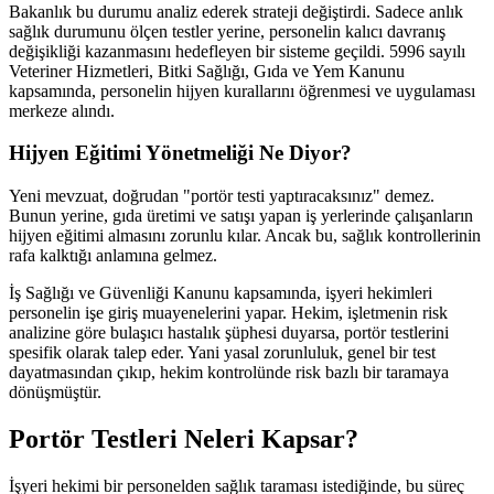
Bakanlık bu durumu analiz ederek strateji değiştirdi. Sadece anlık
sağlık durumunu ölçen testler yerine, personelin kalıcı davranış
değişikliği kazanmasını hedefleyen bir sisteme geçildi. 5996 sayılı
Veteriner Hizmetleri, Bitki Sağlığı, Gıda ve Yem Kanunu
kapsamında, personelin hijyen kurallarını öğrenmesi ve uygulaması
merkeze alındı.
Hijyen Eğitimi Yönetmeliği Ne Diyor?
Yeni mevzuat, doğrudan "portör testi yaptıracaksınız" demez.
Bunun yerine, gıda üretimi ve satışı yapan iş yerlerinde çalışanların
hijyen eğitimi almasını zorunlu kılar. Ancak bu, sağlık kontrollerinin
rafa kalktığı anlamına gelmez.
İş Sağlığı ve Güvenliği Kanunu kapsamında, işyeri hekimleri
personelin işe giriş muayenelerini yapar. Hekim, işletmenin risk
analizine göre bulaşıcı hastalık şüphesi duyarsa, portör testlerini
spesifik olarak talep eder. Yani yasal zorunluluk, genel bir test
dayatmasından çıkıp, hekim kontrolünde risk bazlı bir taramaya
dönüşmüştür.
Portör Testleri Neleri Kapsar?
İşyeri hekimi bir personelden sağlık taraması istediğinde, bu süreç