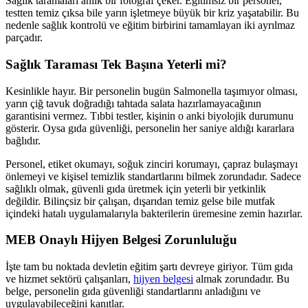
Sağlık taramaları anlık bir fotoğraf çeker. Eğitimsiz bir personel,
testten temiz çıksa bile yarın işletmeye büyük bir kriz yaşatabilir. Bu
nedenle sağlık kontrolü ve eğitim birbirini tamamlayan iki ayrılmaz
parçadır.
Sağlık Taraması Tek Başına Yeterli mi?
Kesinlikle hayır. Bir personelin bugün Salmonella taşımıyor olması,
yarın çiğ tavuk doğradığı tahtada salata hazırlamayacağının
garantisini vermez. Tıbbi testler, kişinin o anki biyolojik durumunu
gösterir. Oysa gıda güvenliği, personelin her saniye aldığı kararlara
bağlıdır.
Personel, etiket okumayı, soğuk zinciri korumayı, çapraz bulaşmayı
önlemeyi ve kişisel temizlik standartlarını bilmek zorundadır. Sadece
sağlıklı olmak, güvenli gıda üretmek için yeterli bir yetkinlik
değildir. Bilinçsiz bir çalışan, dışarıdan temiz gelse bile mutfak
içindeki hatalı uygulamalarıyla bakterilerin üremesine zemin hazırlar.
MEB Onaylı Hijyen Belgesi Zorunluluğu
İşte tam bu noktada devletin eğitim şartı devreye giriyor. Tüm gıda
ve hizmet sektörü çalışanları,
hijyen belgesi
almak zorundadır. Bu
belge, personelin gıda güvenliği standartlarını anladığını ve
uygulayabileceğini kanıtlar.