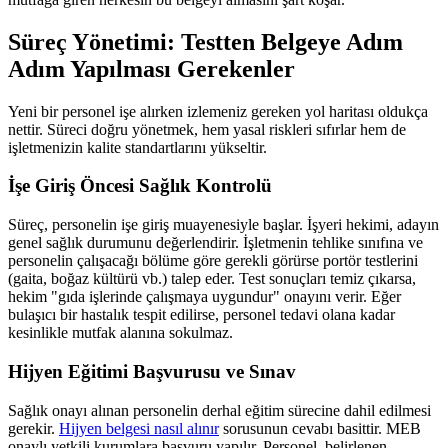
Süreç Yönetimi: Testten Belgeye Adım
Adım Yapılması Gerekenler
Yeni bir personel işe alırken izlemeniz gereken yol haritası oldukça
nettir. Süreci doğru yönetmek, hem yasal riskleri sıfırlar hem de
işletmenizin kalite standartlarını yükseltir.
İşe Giriş Öncesi Sağlık Kontrolü
Süreç, personelin işe giriş muayenesiyle başlar. İşyeri hekimi, adayın
genel sağlık durumunu değerlendirir. İşletmenin tehlike sınıfına ve
personelin çalışacağı bölüme göre gerekli görürse portör testlerini
(gaita, boğaz kültürü vb.) talep eder. Test sonuçları temiz çıkarsa,
hekim "gıda işlerinde çalışmaya uygundur" onayını verir. Eğer
bulaşıcı bir hastalık tespit edilirse, personel tedavi olana kadar
kesinlikle mutfak alanına sokulmaz.
Hijyen Eğitimi Başvurusu ve Sınav
Sağlık onayı alınan personelin derhal eğitim sürecine dahil edilmesi
gerekir.
Hijyen belgesi nasıl alınır
sorusunun cevabı basittir. MEB
onaylı yetkili kurumlara başvuru yapılır. Personel, belirlenen