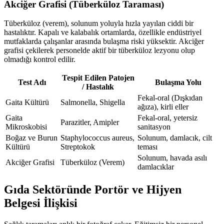
Akciğer Grafisi (Tüberküloz Taraması)
Tüberküloz (verem), solunum yoluyla hızla yayılan ciddi bir
hastalıktır. Kapalı ve kalabalık ortamlarda, özellikle endüstriyel
mutfaklarda çalışanlar arasında bulaşma riski yüksektir. Akciğer
grafisi çekilerek personelde aktif bir tüberküloz lezyonu olup
olmadığı kontrol edilir.
Tespit Edilen Patojen
Test Adı
Bulaşma Yolu
/ Hastalık
Fekal-oral (Dışkıdan
Gaita Kültürü
Salmonella, Shigella
ağıza), kirli eller
Gaita
Fekal-oral, yetersiz
Parazitler, Amipler
Mikroskobisi
sanitasyon
Boğaz ve Burun
Staphylococcus aureus,
Solunum, damlacık, cilt
Kültürü
Streptokok
teması
Solunum, havada asılı
Akciğer Grafisi
Tüberküloz (Verem)
damlacıklar
Gıda Sektöründe Portör ve Hijyen
Belgesi İlişkisi