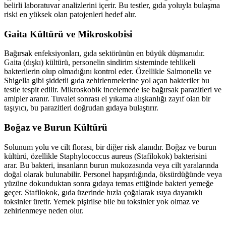
belirli laboratuvar analizlerini içerir. Bu testler, gıda yoluyla bulaşma
riski en yüksek olan patojenleri hedef alır.
Gaita Kültürü ve Mikroskobisi
Bağırsak enfeksiyonları, gıda sektörünün en büyük düşmanıdır.
Gaita (dışkı) kültürü, personelin sindirim sisteminde tehlikeli
bakterilerin olup olmadığını kontrol eder. Özellikle Salmonella ve
Shigella gibi şiddetli gıda zehirlenmelerine yol açan bakteriler bu
testle tespit edilir. Mikroskobik incelemede ise bağırsak parazitleri ve
amipler aranır. Tuvalet sonrası el yıkama alışkanlığı zayıf olan bir
taşıyıcı, bu parazitleri doğrudan gıdaya bulaştırır.
Boğaz ve Burun Kültürü
Solunum yolu ve cilt florası, bir diğer risk alanıdır. Boğaz ve burun
kültürü, özellikle Staphylococcus aureus (Stafilokok) bakterisini
arar. Bu bakteri, insanların burun mukozasında veya cilt yaralarında
doğal olarak bulunabilir. Personel hapşırdığında, öksürdüğünde veya
yüzüne dokunduktan sonra gıdaya temas ettiğinde bakteri yemeğe
geçer. Stafilokok, gıda üzerinde hızla çoğalarak ısıya dayanıklı
toksinler üretir. Yemek pişirilse bile bu toksinler yok olmaz ve
zehirlenmeye neden olur.