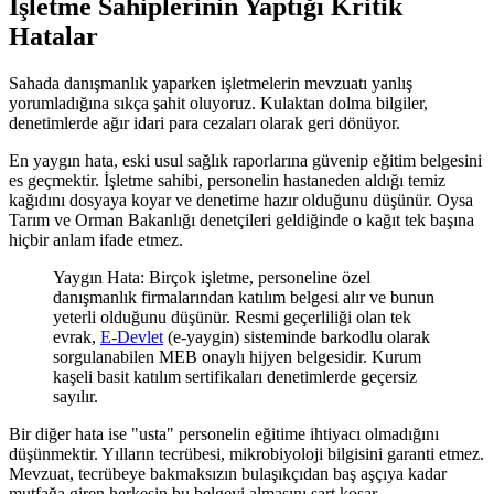
İşletme Sahiplerinin Yaptığı Kritik
Hatalar
Sahada danışmanlık yaparken işletmelerin mevzuatı yanlış
yorumladığına sıkça şahit oluyoruz. Kulaktan dolma bilgiler,
denetimlerde ağır idari para cezaları olarak geri dönüyor.
En yaygın hata, eski usul sağlık raporlarına güvenip eğitim belgesini
es geçmektir. İşletme sahibi, personelin hastaneden aldığı temiz
kağıdını dosyaya koyar ve denetime hazır olduğunu düşünür. Oysa
Tarım ve Orman Bakanlığı denetçileri geldiğinde o kağıt tek başına
hiçbir anlam ifade etmez.
Yaygın Hata: Birçok işletme, personeline özel
danışmanlık firmalarından katılım belgesi alır ve bunun
yeterli olduğunu düşünür. Resmi geçerliliği olan tek
evrak,
E-Devlet
(e-yaygin) sisteminde barkodlu olarak
sorgulanabilen MEB onaylı hijyen belgesidir. Kurum
kaşeli basit katılım sertifikaları denetimlerde geçersiz
sayılır.
Bir diğer hata ise "usta" personelin eğitime ihtiyacı olmadığını
düşünmektir. Yılların tecrübesi, mikrobiyoloji bilgisini garanti etmez.
Mevzuat, tecrübeye bakmaksızın bulaşıkçıdan baş aşçıya kadar
mutfağa giren herkesin bu belgeyi almasını şart koşar.