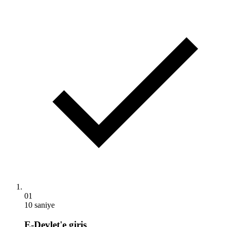
01
10 saniye
E-Devlet'e giriş