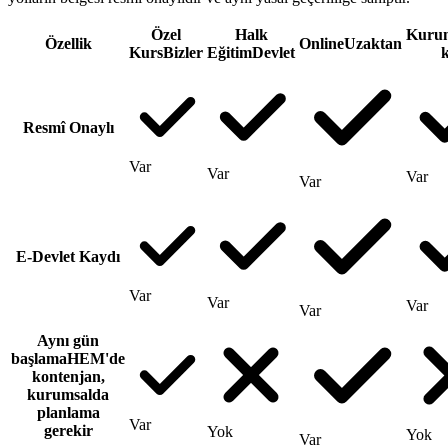
Özel
Halk
Kuru
Özellik
Online
Uzaktan
Kurs
Bizler
Eğitim
Devlet
k
Resmî Onaylı
Var
Var
Var
Var
E-Devlet Kaydı
Var
Var
Var
Var
Aynı gün
başlama
HEM'de
kontenjan,
kurumsalda
planlama
Var
gerekir
Yok
Yok
Var