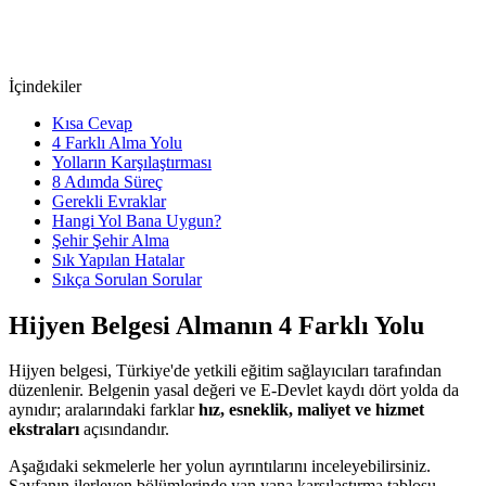
İçindekiler
Kısa Cevap
4 Farklı Alma Yolu
Yolların Karşılaştırması
8 Adımda Süreç
Gerekli Evraklar
Hangi Yol Bana Uygun?
Şehir Şehir Alma
Sık Yapılan Hatalar
Sıkça Sorulan Sorular
Hijyen Belgesi Almanın 4 Farklı Yolu
Hijyen belgesi, Türkiye'de yetkili eğitim sağlayıcıları tarafından
düzenlenir. Belgenin yasal değeri ve E-Devlet kaydı dört yolda da
aynıdır; aralarındaki farklar
hız, esneklik, maliyet ve hizmet
ekstraları
açısındandır.
Aşağıdaki sekmelerle her yolun ayrıntılarını inceleyebilirsiniz.
Sayfanın ilerleyen bölümlerinde yan yana karşılaştırma tablosu,