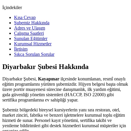
İçindekiler
Kısa Cevap
Şubemiz Hakkında
Adres ve Ulaşım
Çalışma Saatleri
Sunulan Eğitimler
Kurumsal Hizmetler
İletişim
Sıkça Sorulan Sorular
Diyarbakır Şubesi
Hakkında
Diyarbakır Şubesi
,
Kayapınar
ilçesinde konumlanan, resmî onaylı
eğitim programlarını yürüten şubemizdir. Hijyen belgesi başta olmak
üzere portör muayenesi sürecine danışmanlık, ilk yardım eğitimi,
gıda güvenliği yönetim sistemleri (HACCP, ISO 22000) gibi
sertifika programlarına ev sahipliği yapar.
Şubemiz bölgedeki bireysel kursiyerlerin yanı sıra restoran, otel,
market zinciri, fabrika ve benzeri işletmelere kurumsal toplu eğitim
hizmeti de sunar. Personel kayıt yönetimi, sertifika takibi ve
yenileme bildirimleri gibi destek hizmetleri kurumsal müşteriler için
organize edilir.