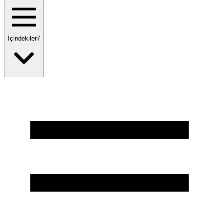
İçindekiler
7