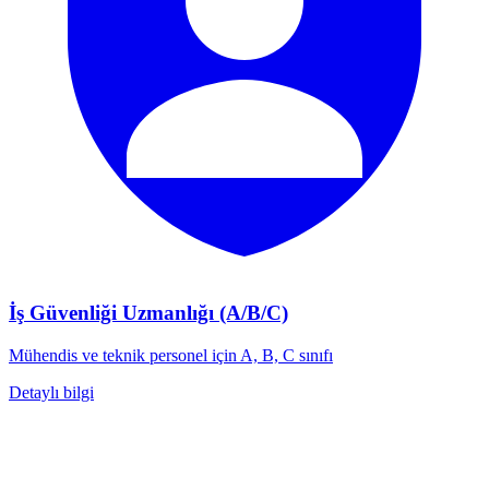
İş Güvenliği Uzmanlığı (A/B/C)
Mühendis ve teknik personel için A, B, C sınıfı
Detaylı bilgi