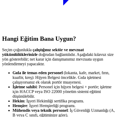
Hangi Eğitim Bana Uygun?
Seçim çoğunlukla
çalıştığınız sektör ve mevzuat
yükümlülüklerinizle
doğrudan bağlantılıdır. Aşağıdaki kılavuz size
yön gösterebilir; net karar için danışmanımız mevzuata uygun
yönlendirmeyi yapacaktır.
Gıda ile temas eden personel
(lokanta, kafe, market, fırın,
kuaför, kreş): Hijyen Belgesi öncelikle. Gıda işletmesi
çalışıyorsanız ek olarak portör muayenesi.
İşletme sahibi
: Personel için hijyen belgesi + portör; işletme
için HACCP veya ISO 22000 yönetim sistemi eğitimi
düşünülebilir.
Hekim
: İşyeri Hekimliği sertifika programı.
Hemşire
: İşyeri Hemşireliği programı.
Mühendis veya teknik personel
: İş Güvenliği Uzmanlığı (A,
B veya C sınıfı, eğitiminize göre).