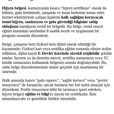
Hijyen belgesi
, kamuoyunda kısaca "hijyen sertifikası" olarak da
bilinen, gıda üretiminde, satışında ve insan bedenine temas eden
hizmet sektörlerinde çalışan kişilerin
halk sağlığını koruyacak
temel hijyen, sanitasyon ve gıda güvenliği bilgisine sahip
olduğunu
kanıtlayan resmî bir belgedir. Bu belge, resmî onaylı
eğitim kurumları tarafından 8 saatlik teorik ve uygulamalı bir
program sonunda düzenlenir.
Belge, çalışanın hem fiziksel hem dijital olarak edindiği bir
kazanımdır: Fiziksel kart veya sertifika eğitim sonunda elinize teslim
edilirken, dijital kaydı
E-Devlet üzerinde sürekli erişilebilir
şekilde
tutulur. İşveren ya da denetim mercii, sertifika numaranızı veya TC
kimlik numaranızı kullanarak belgenizi anında doğrulayabilir. Bu,
sahte belge düzenlenmesinin önüne geçmek için tasarlanmış bir
sistemdir.
Halk arasında bazen
"gıda raporu"
,
"sağlık karnesi"
veya
"portör
muayenesi"
ile karıştırılır; ancak bunların her biri farklı amaçlar için
düzenlenir. Portör muayenesi tıbbi bir taramaya işaret ederken,
hijyen belgesi
eğitim ve bilgi
'ye dayalı bir sertifikadır. İkisi
tamamlayıcıdır ve genellikle birlikte istenebilir.