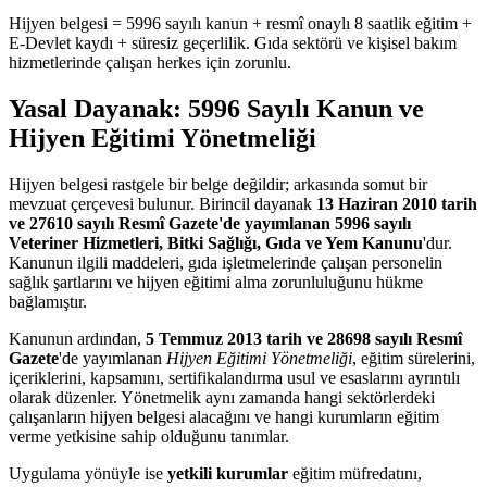
Hijyen belgesi = 5996 sayılı kanun + resmî onaylı 8 saatlik eğitim +
E-Devlet kaydı + süresiz geçerlilik. Gıda sektörü ve kişisel bakım
hizmetlerinde çalışan herkes için zorunlu.
Yasal Dayanak: 5996 Sayılı Kanun ve
Hijyen Eğitimi Yönetmeliği
Hijyen belgesi rastgele bir belge değildir; arkasında somut bir
mevzuat çerçevesi bulunur. Birincil dayanak
13 Haziran 2010 tarih
ve 27610 sayılı Resmî Gazete'de yayımlanan 5996 sayılı
Veteriner Hizmetleri, Bitki Sağlığı, Gıda ve Yem Kanunu
'dur.
Kanunun ilgili maddeleri, gıda işletmelerinde çalışan personelin
sağlık şartlarını ve hijyen eğitimi alma zorunluluğunu hükme
bağlamıştır.
Kanunun ardından,
5 Temmuz 2013 tarih ve 28698 sayılı Resmî
Gazete
'de yayımlanan
Hijyen Eğitimi Yönetmeliği
, eğitim sürelerini,
içeriklerini, kapsamını, sertifikalandırma usul ve esaslarını ayrıntılı
olarak düzenler. Yönetmelik aynı zamanda hangi sektörlerdeki
çalışanların hijyen belgesi alacağını ve hangi kurumların eğitim
verme yetkisine sahip olduğunu tanımlar.
Uygulama yönüyle ise
yetkili kurumlar
eğitim müfredatını,