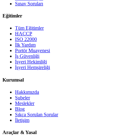
Sınav Soruları
Eğitimler
Tüm Eğitimler
HACCP
ISO 22000
İlk Yardım
Portör Muayenesi
İş Güvenliği
İşyeri Hekimliği
İşyeri Hemşireliği
Kurumsal
Hakkımızda
Şubeler
Meslekler
Blog
Sıkça Sorulan Sorular
İletişim
Araçlar & Yasal