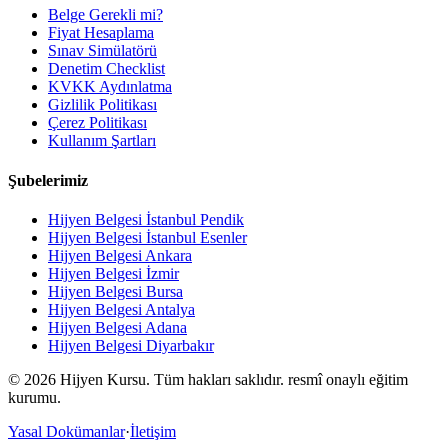
Belge Gerekli mi?
Fiyat Hesaplama
Sınav Simülatörü
Denetim Checklist
KVKK Aydınlatma
Gizlilik Politikası
Çerez Politikası
Kullanım Şartları
Şubelerimiz
Hijyen Belgesi
İstanbul Pendik
Hijyen Belgesi
İstanbul Esenler
Hijyen Belgesi
Ankara
Hijyen Belgesi
İzmir
Hijyen Belgesi
Bursa
Hijyen Belgesi
Antalya
Hijyen Belgesi
Adana
Hijyen Belgesi
Diyarbakır
©
2026
Hijyen Kursu. Tüm hakları saklıdır. resmî onaylı eğitim
kurumu.
Yasal Dokümanlar
·
İletişim