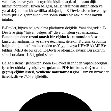
vatandaşlara ve yabancı uyruklu kişilere açık olan resmî dijital
hizmet portalıdır. Hijyen belgesi, MEB tarafından düzenlenen ve
yasal değeri olan bir sertifika olduğu için E-Devlet sistemine entegre
edilmiştir. Belgeniz alındıktan sonra
kalıcı olarak
burada kayıtlı
tutulur.
E-Devlet, hijyen belgesi alma platformu değildir. Yani doğrudan E-
Devlet'e girip "hijyen belgesi al" diye bir işlem yapamazsınız.
Bunun için önce
resmî onaylı bir eğitim kurumundan
8 saatlik
kursu tamamlamanız ve sınavı geçmeniz gerekir. Kurum, kaydınızı
bağlı olduğu platform üzerinden (e-Yaygın veya HEMBA) MEB'e
bildirir; MEB de bu kaydı E-Devlet'e otomatik aktarır. Bu aktarım
süreci ortalama 1-3 iş günü sürer.
Belge sisteme işlendikten sonra E-Devlet üzerinden yapabileceğiniz
işlemler oldukça geniştir:
sorgulama, PDF indirme, doğrulama,
geçmiş eğitim listesi, yenileme hatırlatması
gibi. Tüm bu hizmetler
ücretsizdir ve 7/24 erişilebilir.