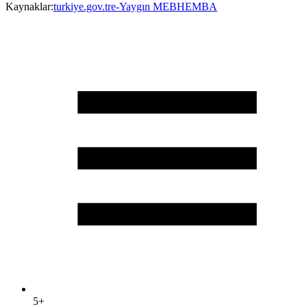
Kaynaklar:
turkiye.gov.tr
e-Yaygın MEB
HEMBA
5+