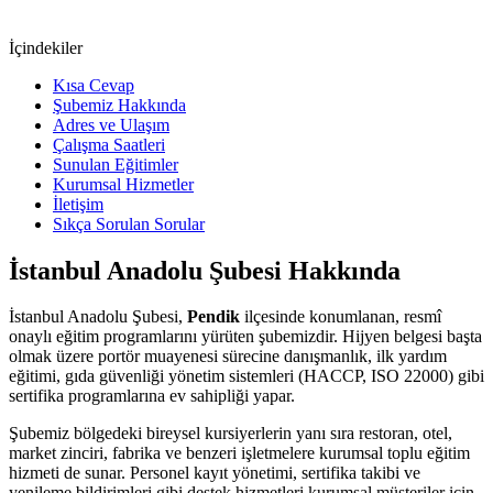
İçindekiler
Kısa Cevap
Şubemiz Hakkında
Adres ve Ulaşım
Çalışma Saatleri
Sunulan Eğitimler
Kurumsal Hizmetler
İletişim
Sıkça Sorulan Sorular
İstanbul Anadolu Şubesi
Hakkında
İstanbul Anadolu Şubesi
,
Pendik
ilçesinde konumlanan, resmî
onaylı eğitim programlarını yürüten şubemizdir. Hijyen belgesi başta
olmak üzere portör muayenesi sürecine danışmanlık, ilk yardım
eğitimi, gıda güvenliği yönetim sistemleri (HACCP, ISO 22000) gibi
sertifika programlarına ev sahipliği yapar.
Şubemiz bölgedeki bireysel kursiyerlerin yanı sıra restoran, otel,
market zinciri, fabrika ve benzeri işletmelere kurumsal toplu eğitim
hizmeti de sunar. Personel kayıt yönetimi, sertifika takibi ve
yenileme bildirimleri gibi destek hizmetleri kurumsal müşteriler için