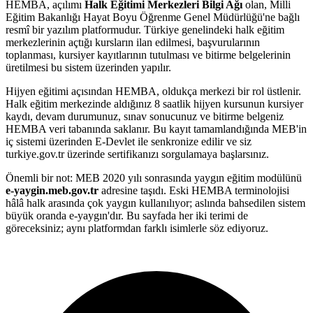
HEMBA, açılımı
Halk Eğitimi Merkezleri Bilgi Ağı
olan, Milli
Eğitim Bakanlığı Hayat Boyu Öğrenme Genel Müdürlüğü'ne bağlı
resmî bir yazılım platformudur. Türkiye genelindeki halk eğitim
merkezlerinin açtığı kursların ilan edilmesi, başvurularının
toplanması, kursiyer kayıtlarının tutulması ve bitirme belgelerinin
üretilmesi bu sistem üzerinden yapılır.
Hijyen eğitimi açısından HEMBA, oldukça merkezi bir rol üstlenir.
Halk eğitim merkezinde aldığınız 8 saatlik hijyen kursunun kursiyer
kaydı, devam durumunuz, sınav sonucunuz ve bitirme belgeniz
HEMBA veri tabanında saklanır. Bu kayıt tamamlandığında MEB'in
iç sistemi üzerinden E-Devlet ile senkronize edilir ve siz
turkiye.gov.tr üzerinde sertifikanızı sorgulamaya başlarsınız.
Önemli bir not: MEB 2020 yılı sonrasında yaygın eğitim modülünü
e-yaygin.meb.gov.tr
adresine taşıdı. Eski HEMBA terminolojisi
hâlâ halk arasında çok yaygın kullanılıyor; aslında bahsedilen sistem
büyük oranda e-yaygın'dır. Bu sayfada her iki terimi de
göreceksiniz; aynı platformdan farklı isimlerle söz ediyoruz.