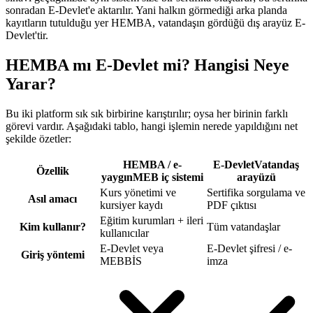
sonradan E-Devlet'e aktarılır. Yani halkın görmediği arka planda
kayıtların tutulduğu yer HEMBA, vatandaşın gördüğü dış arayüz E-
Devlet'tir.
HEMBA mı E-Devlet mi? Hangisi Neye
Yarar?
Bu iki platform sık sık birbirine karıştırılır; oysa her birinin farklı
görevi vardır. Aşağıdaki tablo, hangi işlemin nerede yapıldığını net
şekilde özetler:
HEMBA / e-
E-Devlet
Vatandaş
Özellik
yaygın
MEB iç sistemi
arayüzü
Kurs yönetimi ve
Sertifika sorgulama ve
Asıl amacı
kursiyer kaydı
PDF çıktısı
Eğitim kurumları + ileri
Kim kullanır?
Tüm vatandaşlar
kullanıcılar
E-Devlet veya
E-Devlet şifresi / e-
Giriş yöntemi
MEBBİS
imza