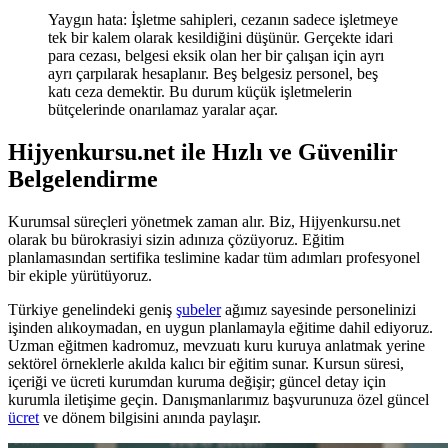
Yaygın hata: İşletme sahipleri, cezanın sadece işletmeye
tek bir kalem olarak kesildiğini düşünür. Gerçekte idari
para cezası, belgesi eksik olan her bir çalışan için ayrı
ayrı çarpılarak hesaplanır. Beş belgesiz personel, beş
katı ceza demektir. Bu durum küçük işletmelerin
bütçelerinde onarılamaz yaralar açar.
Hijyenkursu.net ile Hızlı ve Güvenilir
Belgelendirme
Kurumsal süreçleri yönetmek zaman alır. Biz, Hijyenkursu.net
olarak bu bürokrasiyi sizin adınıza çözüyoruz. Eğitim
planlamasından sertifika teslimine kadar tüm adımları profesyonel
bir ekiple yürütüyoruz.
Türkiye genelindeki geniş
şubeler
ağımız sayesinde personelinizi
işinden alıkoymadan, en uygun planlamayla eğitime dahil ediyoruz.
Uzman eğitmen kadromuz, mevzuatı kuru kuruya anlatmak yerine
sektörel örneklerle akılda kalıcı bir eğitim sunar. Kursun süresi,
içeriği ve ücreti kurumdan kuruma değişir; güncel detay için
kurumla iletişime geçin. Danışmanlarımız başvurunuza özel güncel
ücret
ve dönem bilgisini anında paylaşır.