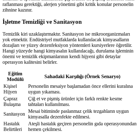
raflanması gerektiği, alerjen yönetimi gibi kritik konular personelin
zihnine kazınır.
İşletme Temizliği ve Sanitasyon
Temizlik kiri uzaklaştırmaktır. Sanitasyon ise mikroorganizmaları
yok etmektir. Endüstriyel mutfaklarda kullanılacak kimyasalların
dozajları ve yüzey dezenfeksiyon yöntemleri kursiyerlere öğretilir.
Hangi yüzeyde hangi kimyasalın kullanılacağı, durulama işleminin
önemi ve temizlik ekipmanlarının kendi hijyeni gibi detaylar
operasyon kalitesini belirler.
Eğitim
Sahadaki Karşılığı (Örnek Senaryo)
Modülü
Kişisel
Personelin mesaiye başlamadan önce ellerini kuralına
Hijyen
uygun yıkaması.
Çapraz
Çiğ et ve pişmiş ürünler için farklı renkte kesme
Bulaşma
tahtaları kullanılması.
Mesai bitiminde paslanmaz çelik tezgahların uygun
Sanitasyon
kimyasalla dezenfekte edilmesi.
Hastalık
Ateşli hastalık geçiren personelin gıda operasyonundan
Belirtileri
hemen çekilmesi.