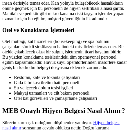
insan derisiyle temas eder. Kan yoluyla bulaşabilecek hastalıkların
önüne geçmek için bu personelin de hijyen sertifikası alması şarttır.
Manikür ve pedikür gibi mikro kanama riski taşıyan işlemler yapan
uzmanlar için bu eğitim, müşteri güvenliğinin ilk adımıdır.
Otel ve Konaklama İşletmeleri
Otel mutfağı, kat hizmetleri (housekeeping) ve spa bölümü
çalışanları sürekli sirkülasyon halindeki misafirlerle temas eder. Bir
otelde çıkabilecek olası bir salgın, işletmenin ticari hayatını bitirir.
Bu yüzden konaklama tesislerindeki tüm operasyonel personel
eğitim kapsamındadır. Havuz suyu operatörlerinden masörlere kadar
geniş bir kadro bu belgeyi dosyasına eklemek zorundadır.
Restoran, kafe ve lokanta çalışanları
Gıda fabrikası üretim hattı personeli
Su ve içecek dolum tesisi işçileri
Makyaj uzmanları ve cilt bakım personeli
Otel kat görevlileri ve çamaşırhane çalışanları
MEB Onaylı Hijyen Belgesi Nasıl Alınır?
Sürecin karmaşık olduğunu düşünenler yanılıyor.
Hijyen belgesi
nasıl alınır
sorusunun cevabı oldukça nettir. Doğru kuruma