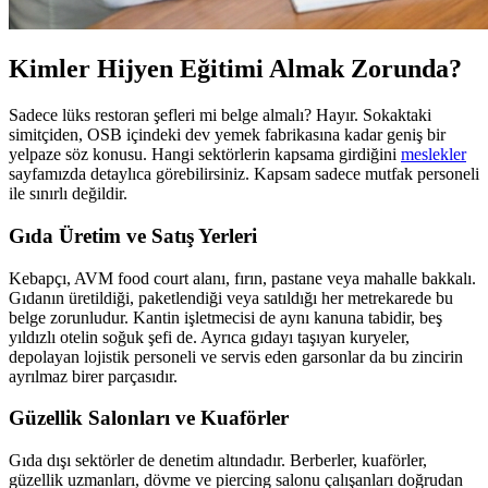
Kimler Hijyen Eğitimi Almak Zorunda?
Sadece lüks restoran şefleri mi belge almalı? Hayır. Sokaktaki
simitçiden, OSB içindeki dev yemek fabrikasına kadar geniş bir
yelpaze söz konusu. Hangi sektörlerin kapsama girdiğini
meslekler
sayfamızda detaylıca görebilirsiniz. Kapsam sadece mutfak personeli
ile sınırlı değildir.
Gıda Üretim ve Satış Yerleri
Kebapçı, AVM food court alanı, fırın, pastane veya mahalle bakkalı.
Gıdanın üretildiği, paketlendiği veya satıldığı her metrekarede bu
belge zorunludur. Kantin işletmecisi de aynı kanuna tabidir, beş
yıldızlı otelin soğuk şefi de. Ayrıca gıdayı taşıyan kuryeler,
depolayan lojistik personeli ve servis eden garsonlar da bu zincirin
ayrılmaz birer parçasıdır.
Güzellik Salonları ve Kuaförler
Gıda dışı sektörler de denetim altındadır. Berberler, kuaförler,
güzellik uzmanları, dövme ve piercing salonu çalışanları doğrudan