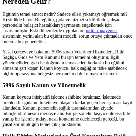
Nereden Gelir?
Eğitimin temel amacı nedir? Sadece elleri yıkamayı öğretmek mi?
Kesinlikle hayır. Bu eğitim, gıda ve hizmet sektöründe çalışan
personelin bulaşıcı hastalıkları yaymasını engellemek için
tasarlanmıştır. Eski dönemlerde uygulanan
portör muayenesi
sisteminin yerini alan bu eğitim modeli, sorun ortaya çıkmadan önce
önlem almayı hedefler.
Yasal çerçeveye bakalım. 5996 sayılı Veteriner Hizmetleri, Bitki
Sağlığı, Gıda ve Yem Kanunu bu işin temelini oluşturur. İlgili
yönetmelikler, gıda ile doğrudan temas eden herkesin bu eğitimi
almasını şart koşar. Kanun koyucu, halk sağlığını riske atabilecek
hiçbir operasyona belgesiz personelin dahil olmasını istemez.
5996 Sayılı Kanun ve Yönetmelik
Kanun koyucu inisiyatifi işletme sahibine bırakmaz. İşletmede
üretilen bir gıdanın tüketiciye ulaşana kadar geçen her aşaması kayıt
altındadır. Kanun, personelin sağlık taramalarından ziyade
bilinçlendirilmesini merkeze alır. Bir personelin taşıyıcı olmasa bile
yanlış bir işlemle gıdayı nasıl kontamine edebileceği gerçeği, bu
yasal zorunluluğun temel çıkış noktasıdır.