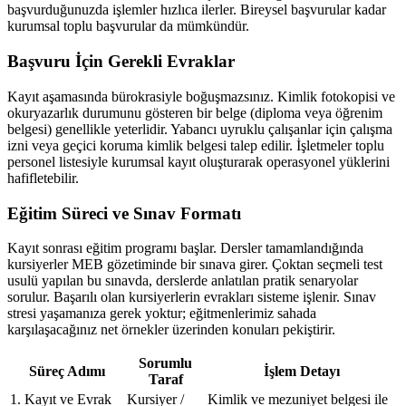
başvurduğunuzda işlemler hızlıca ilerler. Bireysel başvurular kadar
kurumsal toplu başvurular da mümkündür.
Başvuru İçin Gerekli Evraklar
Kayıt aşamasında bürokrasiyle boğuşmazsınız. Kimlik fotokopisi ve
okuryazarlık durumunu gösteren bir belge (diploma veya öğrenim
belgesi) genellikle yeterlidir. Yabancı uyruklu çalışanlar için çalışma
izni veya geçici koruma kimlik belgesi talep edilir. İşletmeler toplu
personel listesiyle kurumsal kayıt oluşturarak operasyonel yüklerini
hafifletebilir.
Eğitim Süreci ve Sınav Formatı
Kayıt sonrası eğitim programı başlar. Dersler tamamlandığında
kursiyerler MEB gözetiminde bir sınava girer. Çoktan seçmeli test
usulü yapılan bu sınavda, derslerde anlatılan pratik senaryolar
sorulur. Başarılı olan kursiyerlerin evrakları sisteme işlenir. Sınav
stresi yaşamanıza gerek yoktur; eğitmenlerimiz sahada
karşılaşacağınız net örnekler üzerinden konuları pekiştirir.
Sorumlu
Süreç Adımı
İşlem Detayı
Taraf
1. Kayıt ve Evrak
Kursiyer /
Kimlik ve mezuniyet belgesi ile