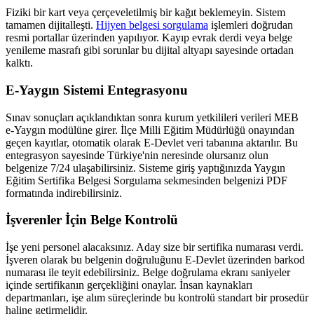
Fiziki bir kart veya çerçeveletilmiş bir kağıt beklemeyin. Sistem
tamamen dijitalleşti.
Hijyen belgesi sorgulama
işlemleri doğrudan
resmi portallar üzerinden yapılıyor. Kayıp evrak derdi veya belge
yenileme masrafı gibi sorunlar bu dijital altyapı sayesinde ortadan
kalktı.
E-Yaygın Sistemi Entegrasyonu
Sınav sonuçları açıklandıktan sonra kurum yetkilileri verileri MEB
e-Yaygın modülüne girer. İlçe Milli Eğitim Müdürlüğü onayından
geçen kayıtlar, otomatik olarak E-Devlet veri tabanına aktarılır. Bu
entegrasyon sayesinde Türkiye'nin neresinde olursanız olun
belgenize 7/24 ulaşabilirsiniz. Sisteme giriş yaptığınızda Yaygın
Eğitim Sertifika Belgesi Sorgulama sekmesinden belgenizi PDF
formatında indirebilirsiniz.
İşverenler İçin Belge Kontrolü
İşe yeni personel alacaksınız. Aday size bir sertifika numarası verdi.
İşveren olarak bu belgenin doğruluğunu E-Devlet üzerinden barkod
numarası ile teyit edebilirsiniz. Belge doğrulama ekranı saniyeler
içinde sertifikanın gerçekliğini onaylar. İnsan kaynakları
departmanları, işe alım süreçlerinde bu kontrolü standart bir prosedür
haline getirmelidir.