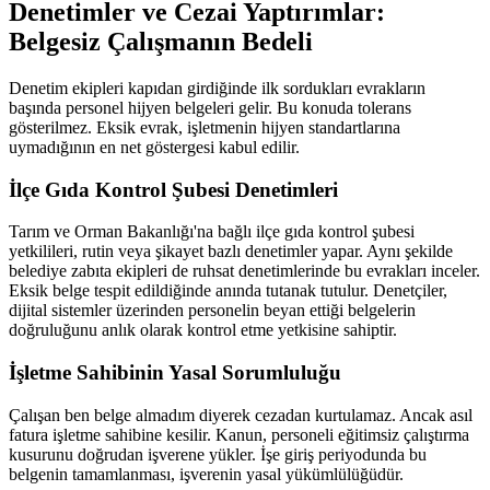
Denetimler ve Cezai Yaptırımlar:
Belgesiz Çalışmanın Bedeli
Denetim ekipleri kapıdan girdiğinde ilk sordukları evrakların
başında personel hijyen belgeleri gelir. Bu konuda tolerans
gösterilmez. Eksik evrak, işletmenin hijyen standartlarına
uymadığının en net göstergesi kabul edilir.
İlçe Gıda Kontrol Şubesi Denetimleri
Tarım ve Orman Bakanlığı'na bağlı ilçe gıda kontrol şubesi
yetkilileri, rutin veya şikayet bazlı denetimler yapar. Aynı şekilde
belediye zabıta ekipleri de ruhsat denetimlerinde bu evrakları inceler.
Eksik belge tespit edildiğinde anında tutanak tutulur. Denetçiler,
dijital sistemler üzerinden personelin beyan ettiği belgelerin
doğruluğunu anlık olarak kontrol etme yetkisine sahiptir.
İşletme Sahibinin Yasal Sorumluluğu
Çalışan ben belge almadım diyerek cezadan kurtulamaz. Ancak asıl
fatura işletme sahibine kesilir. Kanun, personeli eğitimsiz çalıştırma
kusurunu doğrudan işverene yükler. İşe giriş periyodunda bu
belgenin tamamlanması, işverenin yasal yükümlülüğüdür.