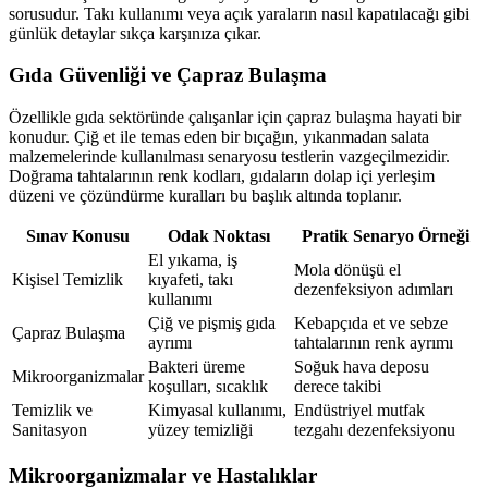
sorusudur. Takı kullanımı veya açık yaraların nasıl kapatılacağı gibi
günlük detaylar sıkça karşınıza çıkar.
Gıda Güvenliği ve Çapraz Bulaşma
Özellikle gıda sektöründe çalışanlar için çapraz bulaşma hayati bir
konudur. Çiğ et ile temas eden bir bıçağın, yıkanmadan salata
malzemelerinde kullanılması senaryosu testlerin vazgeçilmezidir.
Doğrama tahtalarının renk kodları, gıdaların dolap içi yerleşim
düzeni ve çözündürme kuralları bu başlık altında toplanır.
Sınav Konusu
Odak Noktası
Pratik Senaryo Örneği
El yıkama, iş
Mola dönüşü el
Kişisel Temizlik
kıyafeti, takı
dezenfeksiyon adımları
kullanımı
Çiğ ve pişmiş gıda
Kebapçıda et ve sebze
Çapraz Bulaşma
ayrımı
tahtalarının renk ayrımı
Bakteri üreme
Soğuk hava deposu
Mikroorganizmalar
koşulları, sıcaklık
derece takibi
Temizlik ve
Kimyasal kullanımı,
Endüstriyel mutfak
Sanitasyon
yüzey temizliği
tezgahı dezenfeksiyonu
Mikroorganizmalar ve Hastalıklar