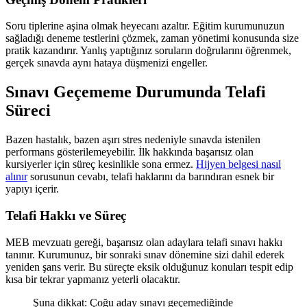
Soru tiplerine aşina olmak heyecanı azaltır. Eğitim kurumunuzun
sağladığı deneme testlerini çözmek, zaman yönetimi konusunda size
pratik kazandırır. Yanlış yaptığınız soruların doğrularını öğrenmek,
gerçek sınavda aynı hataya düşmenizi engeller.
Sınavı Geçememe Durumunda Telafi
Süreci
Bazen hastalık, bazen aşırı stres nedeniyle sınavda istenilen
performans gösterilemeyebilir. İlk hakkında başarısız olan
kursiyerler için süreç kesinlikle sona ermez.
Hijyen belgesi nasıl
alınır
sorusunun cevabı, telafi haklarını da barındıran esnek bir
yapıyı içerir.
Telafi Hakkı ve Süreç
MEB mevzuatı gereği, başarısız olan adaylara telafi sınavı hakkı
tanınır. Kurumunuz, bir sonraki sınav dönemine sizi dahil ederek
yeniden şans verir. Bu süreçte eksik olduğunuz konuları tespit edip
kısa bir tekrar yapmanız yeterli olacaktır.
Şuna dikkat: Çoğu aday sınavı geçemediğinde