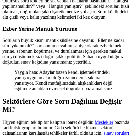
Olumsuz soru kökleri de sık yapılan hataların başındadır. "Hangisi
yapılmamalıdır?" veya "Hangisi yanlıştır?" şeklindeki soruları hızlı
okumak, doğru olan şıkkı işaretlemenize yol açar. Soru kökündeki
altı çizili veya kalın yazılmış kelimeleri iki kez okuyun.
Ezber Yerine Mantık Yürütme
Soruların büyük kısmı mantık silsilesine dayanır. "Eller ne kadar
süre yıkanmalı?" sorusunun cevabını saniye olarak ezberlemek
yerine, sabunun köpürmesi ve durulanması için gereken makul
süreyi düşünmek sizi doğru şıkka götürür. Sahada uyguladığınız
doğruları sınav kağıdına yansıtmanız yeterlidir.
Yaygın hata: Adaylar bazen kendi işletmelerindeki
yanlış uygulamaları doğru zannederek şıklara
yansıtıyor. Kendi mutfağınızdaki alışkanlıkları değil,
eğitimde anlatılan evrensel doğruları baz almalısınız.
Sektörlere Göre Soru Dağılımı Değişir
Mi?
Hijyen eğitimi tek tip bir kalıptan ibaret değildir.
Meslekler
bazında
farklı risk grupları bulunur. Gıda sektörü ile hizmet sektörü
çalışanlarının karşılaştığı tehlikeler farklı olduğu için,
sınav soruları