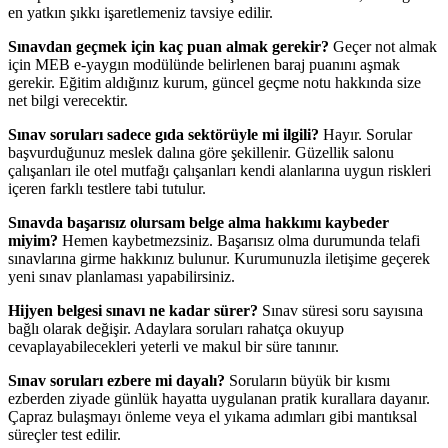
en yatkın şıkkı işaretlemeniz tavsiye edilir.
Sınavdan geçmek için kaç puan almak gerekir?
Geçer not almak
için MEB e-yaygın modülünde belirlenen baraj puanını aşmak
gerekir. Eğitim aldığınız kurum, güncel geçme notu hakkında size
net bilgi verecektir.
Sınav soruları sadece gıda sektörüyle mi ilgili?
Hayır. Sorular
başvurduğunuz meslek dalına göre şekillenir. Güzellik salonu
çalışanları ile otel mutfağı çalışanları kendi alanlarına uygun riskleri
içeren farklı testlere tabi tutulur.
Sınavda başarısız olursam belge alma hakkımı kaybeder
miyim?
Hemen kaybetmezsiniz. Başarısız olma durumunda telafi
sınavlarına girme hakkınız bulunur. Kurumunuzla iletişime geçerek
yeni sınav planlaması yapabilirsiniz.
Hijyen belgesi sınavı ne kadar sürer?
Sınav süresi soru sayısına
bağlı olarak değişir. Adaylara soruları rahatça okuyup
cevaplayabilecekleri yeterli ve makul bir süre tanınır.
Sınav soruları ezbere mi dayalı?
Soruların büyük bir kısmı
ezberden ziyade günlük hayatta uygulanan pratik kurallara dayanır.
Çapraz bulaşmayı önleme veya el yıkama adımları gibi mantıksal
süreçler test edilir.