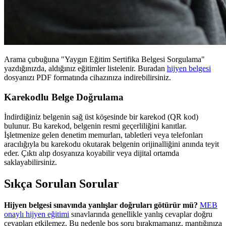
Arama çubuğuna "Yaygın Eğitim Sertifika Belgesi Sorgulama"
yazdığınızda, aldığınız eğitimler listelenir. Buradan
hijyen belgesi
dosyanızı PDF formatında cihazınıza indirebilirsiniz.
Karekodlu Belge Doğrulama
İndirdiğiniz belgenin sağ üst köşesinde bir karekod (QR kod)
bulunur. Bu karekod, belgenin resmi geçerliliğini kanıtlar.
İşletmenize gelen denetim memurları, tabletleri veya telefonları
aracılığıyla bu karekodu okutarak belgenin orijinalliğini anında teyit
eder. Çıktı alıp dosyanıza koyabilir veya dijital ortamda
saklayabilirsiniz.
Sıkça Sorulan Sorular
Hijyen belgesi sınavında yanlışlar doğruları götürür mü?
MEB
onaylı hijyen eğitimi
sınavlarında genellikle yanlış cevaplar doğru
cevapları etkilemez. Bu nedenle boş soru bırakmamanız, mantığınıza