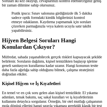
Soruları iki kez okuyup, cevaplarınızı kontrol edebileceğiniz geniş
bir zaman dilimine sahip olursunuz.
Pratik ipucu: Sınav salonuna girdiğinizde ilk 5 dakika
sadece optik formdaki kimlik bilgilerinizi kontrol
etmeye odaklanın. Kaydırma yapmamak için soruları
çözerken parmağınızla veya kalem ucuyla satır takibi
yapabilirsiniz.
Hijyen Belgesi Soruları Hangi
Konulardan Çıkıyor?
Müfredat, sahada yaşanabilecek gerçek riskleri kapsayacak şekilde
belirlenir. Soruların dağılımı, kişisel temizlikten başlayıp işletme
geneli sanitasyon kurallarına kadar uzanır. Hangi konunun testte
daha fazla ağırlığa sahip olduğunu bilmek, çalışma stratejinizi
doğrudan etkiler.
Kişisel Hijyen ve İş Kıyafetleri
En temel ve en çok soru gelen alan kişisel temizliktir. El yıkama
adımları, tırnak bakımı, saç sakal kuralları ve iş kıyafetlerinin
kullanımı detaylıca sorgulanır. Örneğin, bir otel mutfağı çalışanının
mola dönüşü ellerini hangi sırayla yıkaması gerektiği klasik bir test