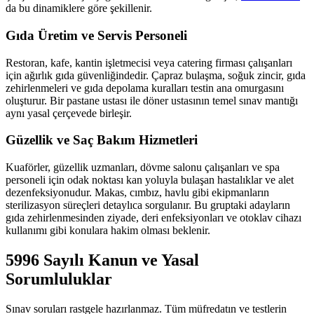
da bu dinamiklere göre şekillenir.
Gıda Üretim ve Servis Personeli
Restoran, kafe, kantin işletmecisi veya catering firması çalışanları
için ağırlık gıda güvenliğindedir. Çapraz bulaşma, soğuk zincir, gıda
zehirlenmeleri ve gıda depolama kuralları testin ana omurgasını
oluşturur. Bir pastane ustası ile döner ustasının temel sınav mantığı
aynı yasal çerçevede birleşir.
Güzellik ve Saç Bakım Hizmetleri
Kuaförler, güzellik uzmanları, dövme salonu çalışanları ve spa
personeli için odak noktası kan yoluyla bulaşan hastalıklar ve alet
dezenfeksiyonudur. Makas, cımbız, havlu gibi ekipmanların
sterilizasyon süreçleri detaylıca sorgulanır. Bu gruptaki adayların
gıda zehirlenmesinden ziyade, deri enfeksiyonları ve otoklav cihazı
kullanımı gibi konulara hakim olması beklenir.
5996 Sayılı Kanun ve Yasal
Sorumluluklar
Sınav soruları rastgele hazırlanmaz. Tüm müfredatın ve testlerin