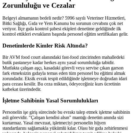
Zorunluluğu ve Cezalar
Belgeyi almamanın bedeli nedir? 5996 sayılı Veteriner Hizmetleri,
Bitki Sağlığı, Gıda ve Yem Kanunu bu sorunun cevabını çok net
veriyor. İlçe gıda kontrol şubesi ekipleri denetime geldiğinde ilk
kontrol ettikleri evrakların başında personel eğitim sertifikaları gelir.
Denetimlerde Kimler Risk Altında?
Bir AVM food court alanındaki fast-food zincirinden mahalledeki
butik pastaneye kadar herkes aynı yasal sorumluluğa tabidir.
Mutfakta çalışan aşçı, kasadaki görevli veya servise çıkan garson
fark etmeksizin gıdayla temas eden tüm personel bu eğitimi almak
zorundadır. Eksik evrak tespit edildiğinde işletmeye doğrudan idari
para cezası kesilir. Bu ceza miktarı, ödeyeceğiniz kurs ücretinin
katbekat üzerindedir.
İşletme Sahibinin Yasal Sorumlulukları
Personelin işe giriş sürecinde bu evrakı talep etmek işletme sahibinin
asli görevidir. "Çalışan kendisi alsın" mantığı denetim anında sizi
kurtarmaz. Yasal mevzuat, işletmeciyi personelin hijyen
standartlarını sağlamakla yükümlü kılar. Olası bir gıda zehirlenmesi