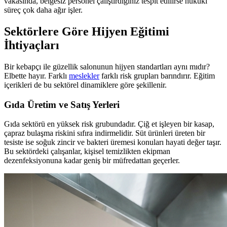
vakasında, belgesiz personel çalıştırdığınız tespit edilirse hukuki
süreç çok daha ağır işler.
Sektörlere Göre Hijyen Eğitimi
İhtiyaçları
Bir kebapçı ile güzellik salonunun hijyen standartları aynı mıdır?
Elbette hayır. Farklı
meslekler
farklı risk grupları barındırır. Eğitim
içerikleri de bu sektörel dinamiklere göre şekillenir.
Gıda Üretim ve Satış Yerleri
Gıda sektörü en yüksek risk grubundadır. Çiğ et işleyen bir kasap,
çapraz bulaşma riskini sıfıra indirmelidir. Süt ürünleri üreten bir
tesiste ise soğuk zincir ve bakteri üremesi konuları hayati değer taşır.
Bu sektördeki çalışanlar, kişisel temizlikten ekipman
dezenfeksiyonuna kadar geniş bir müfredattan geçerler.