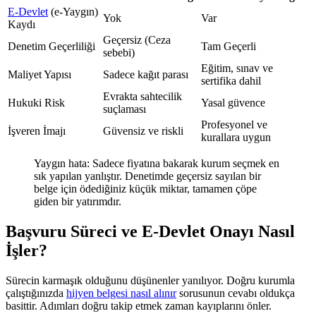
E-Devlet
(e-Yaygın)
Yok
Var
Kaydı
Geçersiz (Ceza
Denetim Geçerliliği
Tam Geçerli
sebebi)
Eğitim, sınav ve
Maliyet Yapısı
Sadece kağıt parası
sertifika dahil
Evrakta sahtecilik
Hukuki Risk
Yasal güvence
suçlaması
Profesyonel ve
İşveren İmajı
Güvensiz ve riskli
kurallara uygun
Yaygın hata: Sadece fiyatına bakarak kurum seçmek en
sık yapılan yanlıştır. Denetimde geçersiz sayılan bir
belge için ödediğiniz küçük miktar, tamamen çöpe
giden bir yatırımdır.
Başvuru Süreci ve E-Devlet Onayı Nasıl
İşler?
Sürecin karmaşık olduğunu düşünenler yanılıyor. Doğru kurumla
çalıştığınızda
hijyen belgesi nasıl alınır
sorusunun cevabı oldukça
basittir. Adımları doğru takip etmek zaman kayıplarını önler.