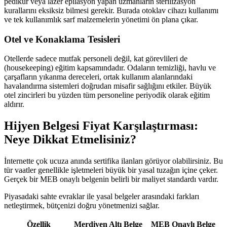
pedikür veya lazer epilasyon yapan uzmanların sterilizasyon
kurallarını eksiksiz bilmesi gerekir. Burada otoklav cihazı kullanımı
ve tek kullanımlık sarf malzemelerin yönetimi ön plana çıkar.
Otel ve Konaklama Tesisleri
Otellerde sadece mutfak personeli değil, kat görevlileri de
(housekeeping) eğitim kapsamındadır. Odaların temizliği, havlu ve
çarşafların yıkanma dereceleri, ortak kullanım alanlarındaki
havalandırma sistemleri doğrudan misafir sağlığını etkiler. Büyük
otel zincirleri bu yüzden tüm personeline periyodik olarak eğitim
aldırır.
Hijyen Belgesi Fiyat Karşılaştırması:
Neye Dikkat Etmelisiniz?
İnternette çok ucuza anında sertifika ilanları görüyor olabilirsiniz. Bu
tür vaatler genellikle işletmeleri büyük bir yasal tuzağın içine çeker.
Gerçek bir MEB onaylı belgenin belirli bir maliyet standardı vardır.
Piyasadaki sahte evraklar ile yasal belgeler arasındaki farkları
netleştirmek, bütçenizi doğru yönetmenizi sağlar.
Özellik
Merdiven Altı Belge
MEB Onaylı Belge