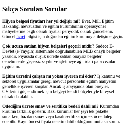
Sıkça Sorulan Sorular
Hijyen belgesi fiyatları her yıl değişir mi?
Evet, Milli Eğitim
Bakanlığı mevzuatları ve eğitim kurumlarının operasyonel
maliyetlerine bağlı olarak fiyatlar periyodik olarak güncellenir.
Güncel
ücret
bilgisi için doğrudan eğitim kurumuyla iletişime geçin.
Çok ucuza satılan hijyen belgeleri geçerli midir?
Sadece E-
Devlet (e-Yaygın) sisteminde doğrulanabilen MEB onaylı belgeler
yasaldır. Piyasada düşük ücretle satılan onaysız belgeler
denetimlerde geçersiz sayılır ve işletmeye ağır idari para cezaları
uygulanır.
Eğitim ücretini çalışan mı yoksa işveren mi öder?
İş kanunu ve
sektörel uygulamalar gereği mevcut personelin eğitim maliyetini
genellikle işveren karşılar. Ancak iş arayışında olan bireyler,
CV'lerini güçlendirmek için belgeyi kendi bütçeleriyle bireysel
olarak da alabilir.
Ödediğim ücrete sınav ve sertifika bedeli dahil mi?
Kurumdan
kuruma farklılık gösterir. Bazı kurumlar her şeyi tek pakette
sunarken, bazıları sınav veya basılı sertifika için ek ücret talep
edebilir. Kayıt öncesi fiyata nelerin dahil olduğunu mutlaka sorun.