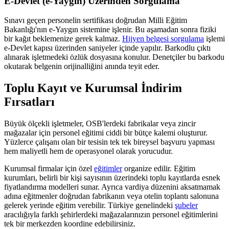
E-Devlet (e-Yaygın) Üzerinden Sorgulama
Sınavı geçen personelin sertifikası doğrudan Milli Eğitim
Bakanlığı'nın e-Yaygın sistemine işlenir. Bu aşamadan sonra fiziki
bir kağıt beklemenize gerek kalmaz.
Hijyen belgesi sorgulama
işlemi
e-Devlet kapısı üzerinden saniyeler içinde yapılır. Barkodlu çıktı
alınarak işletmedeki özlük dosyasına konulur. Denetçiler bu barkodu
okutarak belgenin orijinalliğini anında teyit eder.
Toplu Kayıt ve Kurumsal İndirim
Fırsatları
Büyük ölçekli işletmeler, OSB'lerdeki fabrikalar veya zincir
mağazalar için personel eğitimi ciddi bir bütçe kalemi oluşturur.
Yüzlerce çalışanı olan bir tesisin tek tek bireysel başvuru yapması
hem maliyetli hem de operasyonel olarak yorucudur.
Kurumsal firmalar için özel
eğitimler
organize edilir. Eğitim
kurumları, belirli bir kişi sayısının üzerindeki toplu kayıtlarda esnek
fiyatlandırma modelleri sunar. Ayrıca vardiya düzenini aksatmamak
adına eğitmenler doğrudan fabrikanın veya otelin toplantı salonuna
gelerek yerinde eğitim verebilir. Türkiye genelindeki
şubeler
aracılığıyla farklı şehirlerdeki mağazalarınızın personel eğitimlerini
tek bir merkezden koordine edebilirsiniz.